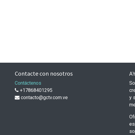
Contacte con nosotros
A
Contáctenos
So
+17868401295
cr
contacto@gctv.com.ve
y 
me
Of
es
so