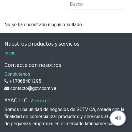
No se ha encontrado ningún resultado
Nuestros productos y servicios
Inicio
Contacte con nosotros
Contáctenos
+17868401295
contacto@gctv.com.ve
AYAC LLC
-
Acerca de
Somos una unidad de negocios de GCTV CA, creada con la
finalidad de comercializar productos y servicios al sector
🔊
de pequeñas empresas en el mercado latinoamericano