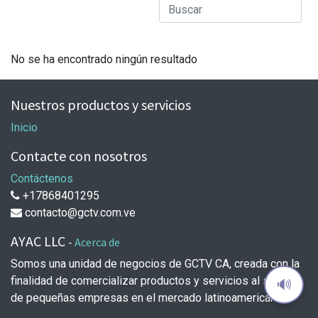
No se ha encontrado ningún resultado
Nuestros productos y servicios
Inicio
Contacte con nosotros
Contáctenos
+17868401295
contacto@gctv.com.ve
AYAC LLC
-
Acerca de
Somos una unidad de negocios de GCTV CA, creada con la
finalidad de comercializar productos y servicios al sector
🔊
de pequeñas empresas en el mercado latinoamericano