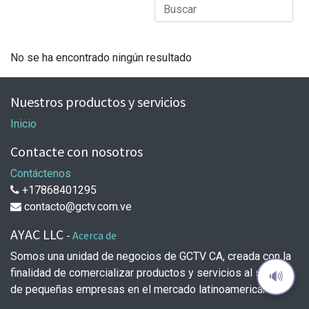
No se ha encontrado ningún resultado
Nuestros productos y servicios
Inicio
Contacte con nosotros
Contáctenos
+17868401295
contacto@gctv.com.ve
AYAC LLC
-
Acerca de
Somos una unidad de negocios de GCTV CA, creada con la
finalidad de comercializar productos y servicios al sector
🔊
de pequeñas empresas en el mercado latinoamericano