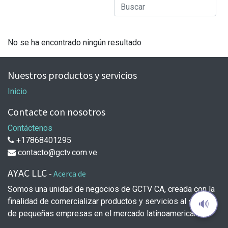
No se ha encontrado ningún resultado
Nuestros productos y servicios
Inicio
Contacte con nosotros
Contáctenos
+17868401295
contacto@gctv.com.ve
AYAC LLC
-
Acerca de
Somos una unidad de negocios de GCTV CA, creada con la
finalidad de comercializar productos y servicios al sector
🔊
de pequeñas empresas en el mercado latinoamericano