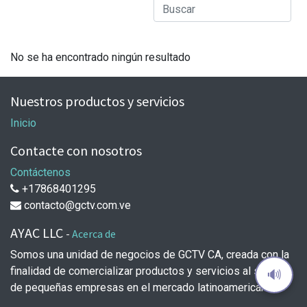
No se ha encontrado ningún resultado
Nuestros productos y servicios
Inicio
Contacte con nosotros
Contáctenos
+17868401295
contacto@gctv.com.ve
AYAC LLC
-
Acerca de
Somos una unidad de negocios de GCTV CA, creada con la
finalidad de comercializar productos y servicios al sector
🔊
de pequeñas empresas en el mercado latinoamericano