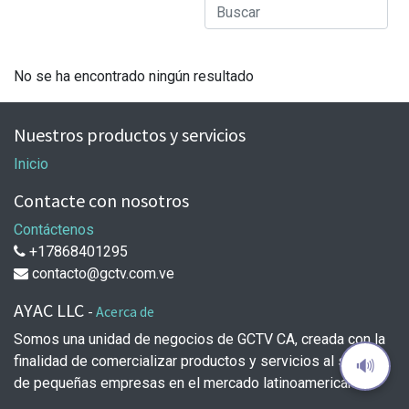
No se ha encontrado ningún resultado
Nuestros productos y servicios
Inicio
Contacte con nosotros
Contáctenos
+17868401295
contacto@gctv.com.ve
AYAC LLC
-
Acerca de
Somos una unidad de negocios de GCTV CA, creada con la
finalidad de comercializar productos y servicios al sector
🔊
de pequeñas empresas en el mercado latinoamericano