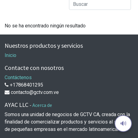
No se ha encontrado ningún resultado
Nuestros productos y servicios
Inicio
Contacte con nosotros
Contáctenos
+17868401295
contacto@gctv.com.ve
AYAC LLC
-
Acerca de
Somos una unidad de negocios de GCTV CA, creada con la
finalidad de comercializar productos y servicios al sector
🔊
de pequeñas empresas en el mercado latinoamericano